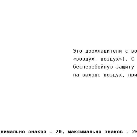
Это доохладители с в
«воздух– воздух»). С
бесперебойную защиту
на выходе воздух, пр
инимально знаков - 20, максимально знаков - 2