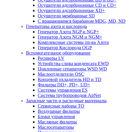
Осушители адсорбционные СD и CD+
Осушители адсорбционные XD+
Осушители мембранные SD
C вращающимся барабаном MDG, MD, ND
Генераторы азота и кислорода
Генератор Азота NGP и NGP+
Генератор Азота NGM и NGM+
Комплексные системы пр-ва Азота
Генератор Кислорода OGP
Вспомогательное оборудование
Ресиверы LV
Устройства слива конденсата EWD
Циклонные сепараторы WSD WD
Маслоотделители OSC
Концевой охладитель HD и TD
Фильтры DD+, PD+, UD+
Системы управления ES
Система трубопроводов AirNet
Запасные части и расходные материалы
Сервисные наборы ТО
Воздушные фильтры
Блоки управления
Масляные фильтры
Маслосепараторы