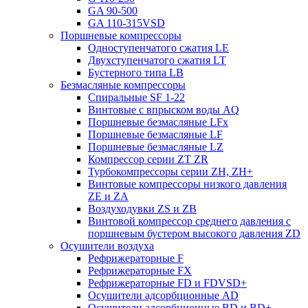
GA 90-500
GA 110-315VSD
Поршневые компрессоры
Одноступенчатого сжатия LE
Двухступенчатого сжатия LT
Бустерного типа LB
Безмасляные компрессоры
Cпиральные SF 1-22
Винтовые с впрыском воды AQ
Поршневые безмасляные LFx
Поршневые безмасляные LF
Поршневые безмасляные LZ
Компрессор серии ZT ZR
Турбокомпрессоры серии ZH, ZH+
Винтовые компрессоры низкого давления
ZE и ZA
Воздуходувки ZS и ZB
Винтовой компрессор среднего давления с
поршневым бустером высокого давления ZD
Осушители воздуха
Рефрижераторные F
Рефрижераторные FX
Рефрижераторные FD и FDVSD+
Осушители адсорбционные AD
Осушители адсорбционные BD и BD+