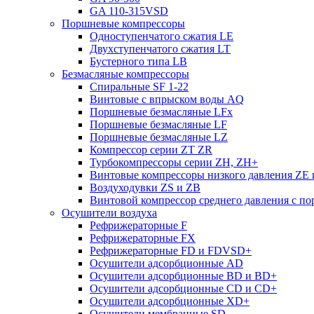
GA 110-315VSD
Поршневые компрессоры
Одноступенчатого сжатия LE
Двухступенчатого сжатия LT
Бустерного типа LB
Безмасляные компрессоры
Cпиральные SF 1-22
Винтовые с впрыском воды AQ
Поршневые безмасляные LFx
Поршневые безмасляные LF
Поршневые безмасляные LZ
Компрессор серии ZT ZR
Турбокомпрессоры серии ZH, ZH+
Винтовые компрессоры низкого давления ZE
Воздуходувки ZS и ZB
Винтовой компрессор среднего давления с п
Осушители воздуха
Рефрижераторные F
Рефрижераторные FX
Рефрижераторные FD и FDVSD+
Осушители адсорбционные AD
Осушители адсорбционные BD и BD+
Осушители адсорбционные СD и CD+
Осушители адсорбционные XD+
Осушители мембранные SD