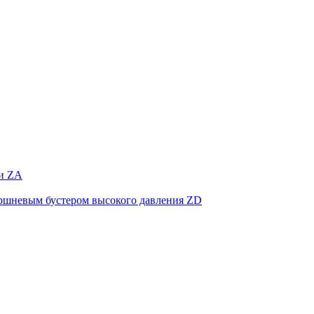
 и ZA
оршневым бустером высокого давления ZD