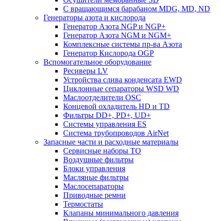
C вращающимся барабаном MDG, MD, ND
Генераторы азота и кислорода
Генератор Азота NGP и NGP+
Генератор Азота NGM и NGM+
Комплексные системы пр-ва Азота
Генератор Кислорода OGP
Вспомогательное оборудование
Ресиверы LV
Устройства слива конденсата EWD
Циклонные сепараторы WSD WD
Маслоотделители OSC
Концевой охладитель HD и TD
Фильтры DD+, PD+, UD+
Системы управления ES
Система трубопроводов AirNet
Запасные части и расходные материалы
Сервисные наборы ТО
Воздушные фильтры
Блоки управления
Масляные фильтры
Маслосепараторы
Приводные ремни
Термостаты
Клапаны минимального давления