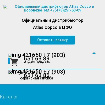
Официальный дистрибьютор
Atlas Copco в ЦФО
Оставить заявку
+7 (903)
651 63 89
0
отдел продаж
+7 (903)
Корзина пуста
651 63 86
сервисная служба
Каталог
×