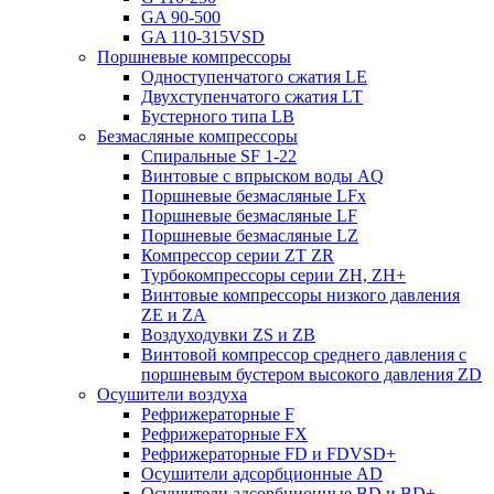
GA 90-500
GA 110-315VSD
Поршневые компрессоры
Одноступенчатого сжатия LE
Двухступенчатого сжатия LT
Бустерного типа LB
Безмасляные компрессоры
Cпиральные SF 1-22
Винтовые с впрыском воды AQ
Поршневые безмасляные LFx
Поршневые безмасляные LF
Поршневые безмасляные LZ
Компрессор серии ZT ZR
Турбокомпрессоры серии ZH, ZH+
Винтовые компрессоры низкого давления
ZE и ZA
Воздуходувки ZS и ZB
Винтовой компрессор среднего давления с
поршневым бустером высокого давления ZD
Осушители воздуха
Рефрижераторные F
Рефрижераторные FX
Рефрижераторные FD и FDVSD+
Осушители адсорбционные AD
Осушители адсорбционные BD и BD+