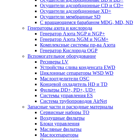
Осушители адсорбционные СD и CD+
Осушители адсорбционные XD+
Осушители мембранные SD
C вращающимся барабаном MDG, MD, ND
Генераторы азота и кислорода
Генератор Азота NGP и NGP+
Генератор Азота NGM и NGM+
Комплексные системы пр-ва Азота
Генератор Кислорода OGP
Вспомогательное оборудование
Ресиверы LV
Устройства слива конденсата EWD
Циклонные сепараторы WSD WD
Маслоотделители OSC
Концевой охладитель HD и TD
Фильтры DD+, PD+, UD+
Системы управления ES
Система трубопроводов AirNet
Запасные части и расходные материалы
Сервисные наборы ТО
Воздушные фильтры
Блоки управления
Масляные фильтры
Маслосепараторы